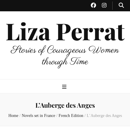
Liza Perrat
Stories of Courageous Women
through Time
L’Auberge des Anges
Home
/
Novels set in France
/
French Edition
/
L’Auberge des Anges